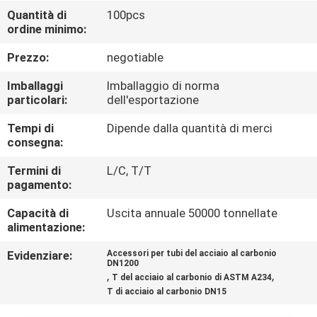
CONTROLLO
Quantità di
100pcs
ordine minimo:
DI
QUALITÀ
Prezzo:
negotiable
Imballaggi
Imballaggio di norma
CONTATTICI
particolari:
dell'esportazione
Tempi di
Dipende dalla quantità di merci
consegna:
NOTIZIE
Termini di
L/C, T/T
pagamento:
CASI
Capacità di
Uscita annuale 50000 tonnellate
alimentazione:
Evidenziare:
Accessori per tubi del acciaio al carbonio
DN1200
,
,
T del acciaio al carbonio di ASTM A234
T di acciaio al carbonio DN15