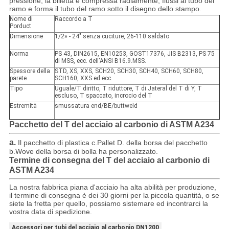
pressione, la billetta è compressa radialmente, flussi al tubo del
ramo e forma il tubo del ramo sotto il disegno dello stampo.
Nome di
Raccordo a T
Porduct
Dimensione
1/2» - 24" senza cuciture, 26-110 saldato
Norma
PS 43, DIN2615, EN10253, GOST17376, JIS B2313, PS 75
di MSS, ecc. dell'ANSI B16.9.MSS.
Spessore della
STD, XS, XXS, SCH20, SCH30, SCH40, SCH60, SCH80,
parete
SCH160, XXS ed ecc.
Tipo
Uguale/T diritto, T riduttore, T di Jateral del T di Y, T
escluso, T spaccato, incrocio del T
Estremità
smussatura end/BE/buttweld
Pacchetto del T del acciaio al carbonio di ASTM A234
a.
Il pacchetto di plastica c.Pallet D. della borsa del pacchetto
b.Wove della borsa di bolla ha personalizzato.
Termine di consegna del T del acciaio al carbonio di
ASTM A234
La nostra fabbrica piana d'acciaio ha alta abilità per produzione,
il termine di consegna è dei 30 giorni per la piccola quantità, o se
siete la fretta per quello, possiamo sistemare ed incontrarci la
vostra data di spedizione.
Accessori per tubi del acciaio al carbonio DN1200