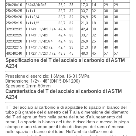
20x20x10
3/4x3/4x3/8
26,9
25
17,3
14
29
29
25x25x25
1x1x1
33,7
32
33,7
32
38
38
25x25x20
1x1x3/4
33,7
32
26,9
25
38
38
25x25x15
1x1x1/2
33,7
32
21,3
18
38
38
32x32x32
1.1/4x1.1/4x1.1/4
42,4
38
42,4
38
48
48
32x32x25
1.1/4x1.1/4x1
42,4
38
33,7
32
48
48
32x32x20
1.1/4x1.1/4x3/4
42,4
38
26,9
25
48
48
32x32x15
1.1/4x1.1/4x1/2
42,4
38
21,3
18
48
48
40x40x40
1.1/2x1.1/2x1.1/2
48,3
45
48,3
45
57
57
Specificazione del
T del acciaio al carbonio di ASTM
A234
Pressione di esercizio: 1.6Mpa, 16-31.5MPa
Dimensione: 1/2» - 48" (DN15-DN1200)
Spessore: 2mm-50mm
Caratteristica del T del acciaio al carbonio di ASTM
A234
Il T del acciaio al carbonio è di appiattire lo spazio in bianco del
tubo più grande del diametro del T alla dimensione del diametro
del T ed apre un foro nella parte del tubo d'allungamento del
ramo; Lo spazio in bianco del tubo è riscaldato e messo in piega
stampo e uno stampo per il tubo di disegno del ramo è messo
nello spazio in bianco del tubo; Nell'ambito dell'azione di