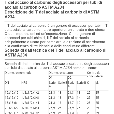
T del acciaio al carbonio degli accessori per tubi di
acciaio al carbonio ASTM A234
Descrizione del
T del acciaio al carbonio di ASTM
A234
Il T del acciaio al carbonio è un genere di accessori per tubi. Il T
del acciaio al carbonio ha tre aperture, un'entrata e due sbocchi;
O due importazioni ed un'esportazione. Come genere di
accessori per tubi chimici, il T del acciaio al carbonio
pricipalmente è usato per cambiare la direzione di scorrimento
alla confluenza di tre identici o delle condutture differenti.
Scheda di dati tecnica del
T del acciaio al carbonio di
ASTM A234
Scheda di dati tecnica
del T di acciaio al carbonio degli accessori
per tubi di acciaio al carbonio ASTM A234
come qui sotto:
Diametro nominale
Diametro esterno
Centro da
concludersi
D1
D2
DN
NPS
Serie
Serie B
Serie
Serie B
C
M.
A
A
15x15x15
1/2x1/2x1/2
21,3
18
21,3
18
25
25
15x15x10
1/2x1/2x3/8
21,3
18
17,3
14
25
25
15x15x8
1/2x1/2x1/4
21,3
18
13,7
10
25
25
20x20x20
3/4x3/4x3/4
26,9
25
26,9
25
29
29
20x20x15
3/4x3/4x1/2
26,9
25
21,3
18
29
29