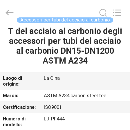
per
tubi
d'acciaio
industriali
fornitore.
Accessori per tubi del acciaio al carbonio
Copyright
©
2020
T del acciaio al carbonio degli
CASA
-
2025
accessori per tubi del acciaio
industrialsteelpipefittings.com.
All
Rights
PRODOTTI
al carbonio DN15-DN1200
Reserved.
ASTM A234
CIRCA
NOI
Luogo di
La Cina
origine:
GIRO
Marca:
ASTM A234 carbon steel tee
DELLA
Certificazione:
ISO9001
FABBRICA
Numero di
LJ-PF444
modello: