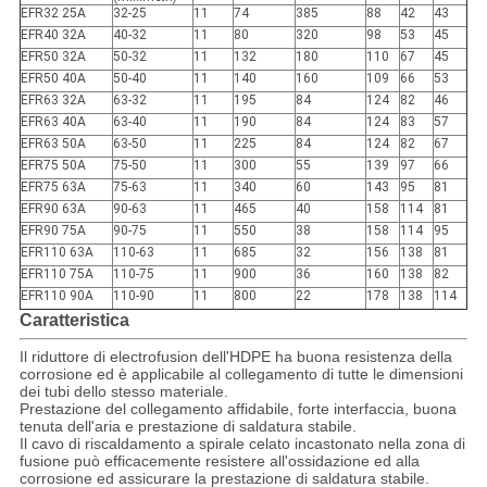
EFR32 25A
32-25
11
74
385
88
42
43
EFR40 32A
40-32
11
80
320
98
53
45
EFR50 32A
50-32
11
132
180
110
67
45
EFR50 40A
50-40
11
140
160
109
66
53
EFR63 32A
63-32
11
195
84
124
82
46
EFR63 40A
63-40
11
190
84
124
83
57
EFR63 50A
63-50
11
225
84
124
82
67
EFR75 50A
75-50
11
300
55
139
97
66
EFR75 63A
75-63
11
340
60
143
95
81
EFR90 63A
90-63
11
465
40
158
114
81
EFR90 75A
90-75
11
550
38
158
114
95
EFR110 63A
110-63
11
685
32
156
138
81
EFR110 75A
110-75
11
900
36
160
138
82
EFR110 90A
110-90
11
800
22
178
138
114
Caratteristica
Il riduttore di electrofusion dell'HDPE ha buona resistenza della
corrosione ed è applicabile al collegamento di tutte le dimensioni
dei tubi dello stesso materiale.
Prestazione del collegamento affidabile, forte interfaccia, buona
tenuta dell'aria e prestazione di saldatura stabile.
Il cavo di riscaldamento a spirale celato incastonato nella zona di
fusione può efficacemente resistere all'ossidazione ed alla
corrosione ed assicurare la prestazione di saldatura stabile.