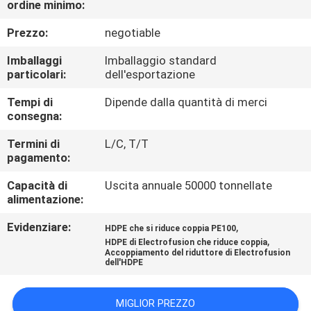
ordine minimo:
CONTROLLO
DI
Prezzo:
negotiable
QUALITÀ
Imballaggi
Imballaggio standard
particolari:
dell'esportazione
CONTATTICI
Tempi di
Dipende dalla quantità di merci
consegna:
NOTIZIE
Termini di
L/C, T/T
pagamento:
Capacità di
Uscita annuale 50000 tonnellate
CASI
alimentazione:
Evidenziare:
,
HDPE che si riduce coppia PE100
MAPPA
,
HDPE di Electrofusion che riduce coppia
DEL
Accoppiamento del riduttore di Electrofusion
dell'HDPE
SITO
MIGLIOR PREZZO