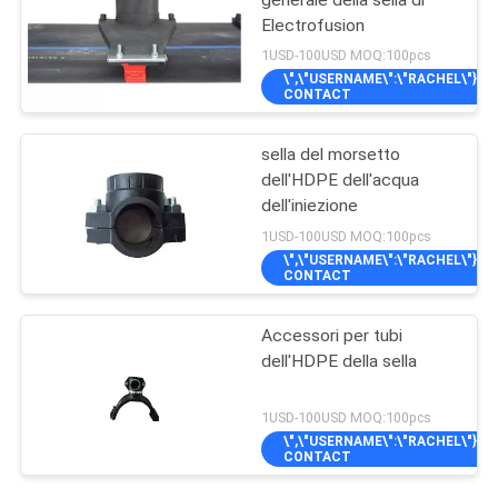
Electrofusion
1USD-100USD MOQ:100pcs
\",\"USERNAME\":\"RACHEL\"}");'
CONTACT
sella del morsetto
dell'HDPE dell'acqua
dell'iniezione
1USD-100USD MOQ:100pcs
\",\"USERNAME\":\"RACHEL\"}");'
CONTACT
Accessori per tubi
dell'HDPE della sella
1USD-100USD MOQ:100pcs
\",\"USERNAME\":\"RACHEL\"}");'
CONTACT