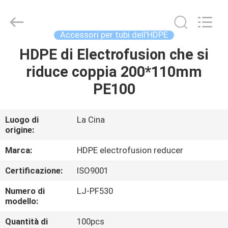
per
tubi
d'acciaio
industriali
supplier.
Accessori per tubi dell'HDPE
Copyright
©
2020
HDPE di Electrofusion che si
CASA
-
2025
riduce coppia 200*110mm
Xi'an
Longjoy
Foreign
PRODOTTI
PE100
Trade
Co.,Ltd.
All
Rights
Reserved.
CIRCA
Luogo di
La Cina
origine:
NOI
Marca:
HDPE electrofusion reducer
GIRO
Certificazione:
ISO9001
DELLA
Numero di
LJ-PF530
FABBRICA
modello:
Quantità di
100pcs