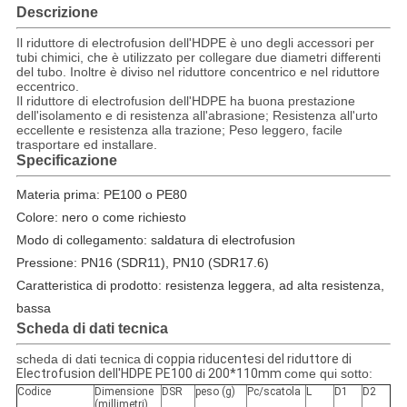
Descrizione
Il riduttore di electrofusion dell'HDPE è uno degli accessori per
tubi chimici, che è utilizzato per collegare due diametri differenti
del tubo. Inoltre è diviso nel riduttore concentrico e nel riduttore
eccentrico.
Il riduttore di electrofusion dell'HDPE ha buona prestazione
dell'isolamento e di resistenza all'abrasione; Resistenza all'urto
eccellente e resistenza alla trazione; Peso leggero, facile
trasportare ed installare.
Specificazione
Materia prima: PE100 o PE80
Colore: nero o come richiesto
Modo di collegamento: saldatura di electrofusion
Pressione: PN16 (SDR11), PN10 (SDR17.6)
Caratteristica di prodotto: resistenza leggera, ad alta resistenza,
bassa
Scheda di dati tecnica
scheda di dati tecnica
di coppia riducentesi del riduttore di
Electrofusion dell'HDPE PE100
di
200*110mm
come qui sotto:
Codice
Dimensione
DSR
peso (g)
Pc/scatola
L
D1
D2
(millimetri)