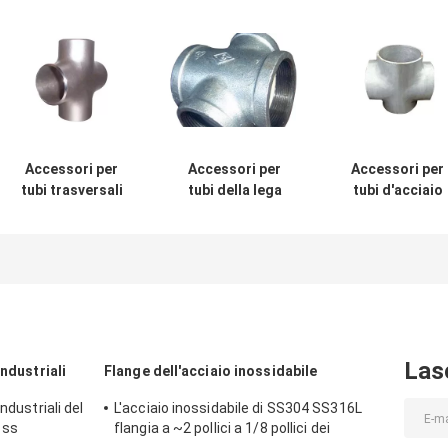
Accessori per
Accessori per
Accessori per
tubi trasversali
tubi della lega
tubi d'acciaio
della lega di
dell'incrocio di
della lega di
nichel dei giunti
industria di
nichel di rame
dei nastri di
metallurgia
dell'incrocio del
acciaio laminati a
striscia del
freddo
petrolio
Las
industriali
Flange dell'acciaio inossidabile
ndustriali del
L'acciaio inossidabile di SS304 SS316L
 ss
flangia a ~2 pollici a 1/8 pollici dei