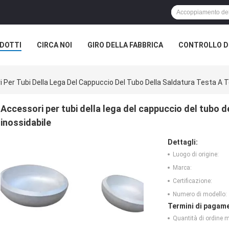
DOTTI
CIRCA NOI
GIRO DELLA FABBRICA
CONTROLLO DI
 Per Tubi Della Lega Del Cappuccio Del Tubo Della Saldatura Testa A Te
Accessori per tubi della lega del cappuccio del tubo de
inossidabile
Dettagli:
Luogo di origine:
Marca:
Certificazione:
Numero di modello:
Termini di pagame
Quantità di ordine 