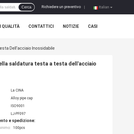
Richiedere un preventivo
Cerca
|
Italian
 QUALITÀ
CONTATTICI
NOTIZIE
CASI
sta Dell'acciaio Inossidabile
lla saldatura testa a testa dell'acciaio
La CINA
Alloy pipe cap
ISO9001
LJ-PF097
nto e spedizione:
minimo:
100pcs