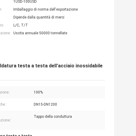
1USD-100USD
i:
Imballaggio di norma dell'esportazione
Dipende dalla quantità di merci
to:
L/C, T/T
azione:
Uscita annuale 50000 tonnellate
ldatura testa a testa dell'acciaio inossidabile
ione::
100%
che::
DN15-DN1200
Tappo della conduttura
azione::