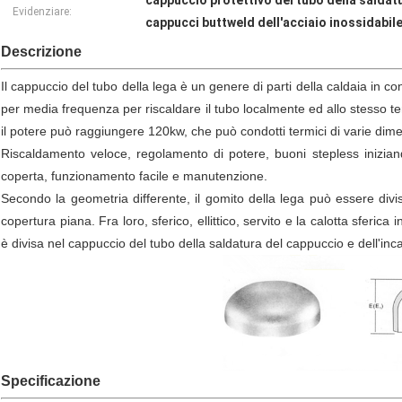
cappuccio protettivo del tubo della saldatu
Evidenziare:
cappucci buttweld dell'acciaio inossidabil
Descrizione
Il cappuccio del tubo della lega è un genere di parti della caldaia in c
per media frequenza per riscaldare il tubo localmente ed allo stesso te
il potere può raggiungere 120kw, che può condotti termici di varie dime
Riscaldamento veloce, regolamento di potere, buoni stepless iniziand
coperta, funzionamento facile e manutenzione.
Secondo la geometria differente, il gomito della lega può essere diviso 
copertura piana. Fra loro, sferico, ellittico, servito e la calotta sferi
è divisa nel cappuccio del tubo della saldatura del cappuccio e dell'inca
Specificazione