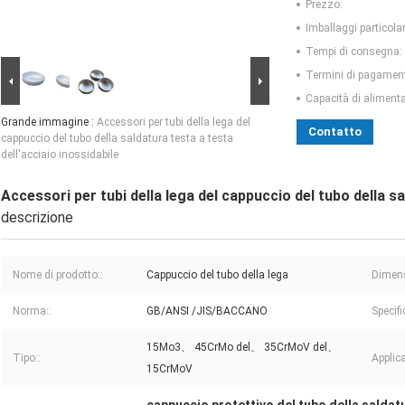
Prezzo:
Imballaggi particolar
Tempi di consegna:
Termini di pagamen
Capacità di aliment
Grande immagine :
Accessori per tubi della lega del
Contatto
cappuccio del tubo della saldatura testa a testa
dell'acciaio inossidabile
Accessori per tubi della lega del cappuccio del tubo della sa
descrizione
Nome di prodotto::
Cappuccio del tubo della lega
Dimens
Norma::
GB/ANSI /JIS/BACCANO
Specifi
15Mo3、 45CrMo del、 35CrMoV del、
Tipo::
Applic
15CrMoV