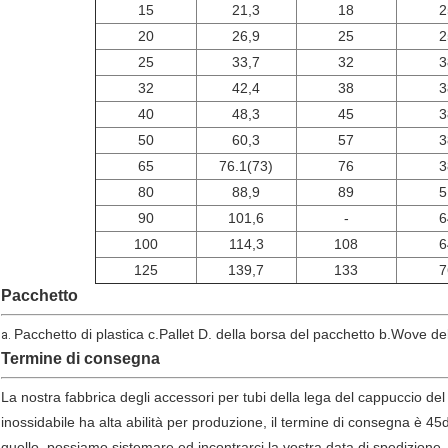
15
21,3
18
2
20
26,9
25
2
25
33,7
32
3
32
42,4
38
3
40
48,3
45
3
50
60,3
57
3
65
76.1(73)
76
3
80
88,9
89
5
90
101,6
-
6
100
114,3
108
6
125
139,7
133
7
Pacchetto
Pacchetto di plastica c.Pallet D. della borsa del pacchetto b.Wove de
a.
Termine di consegna
La nostra fabbrica degli accessori per tubi della lega del cappuccio del 
inossidabile ha alta abilità per produzione, il termine di consegna è 45da
quello, possiamo sistemare ed incontrarci la vostra data di spedizione.