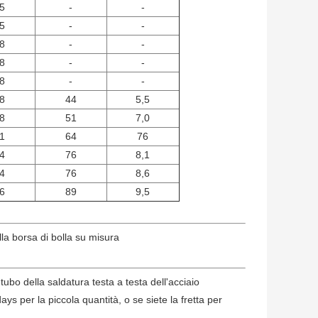
5
-
-
5
-
-
8
-
-
8
-
-
8
-
-
8
44
5,5
8
51
7,0
1
64
76
4
76
8,1
4
76
8,6
6
89
9,5
lla borsa di bolla su misura
tubo della saldatura testa a testa dell'acciaio
ys per la piccola quantità, o se siete la fretta per