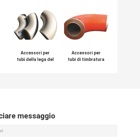
Accessori per
Accessori per
tubi della lega del
tubi di timbratura
gomito della
di spinta caldi
conduttura dei
della lega del
la
nastri di acciaio
gomito dell'ANSI
laminati a freddo
ciare messaggio