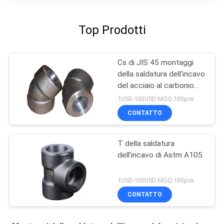
Top Prodotti
Cs di JIS 45 montaggi
della saldatura dell'incavo
del acciaio al carbonio
del gomito
1USD-100USD MOQ:100pcs
CONTATTO
T della saldatura
dell'incavo di Astm A105
1USD-100USD MOQ:100pcs
CONTATTO