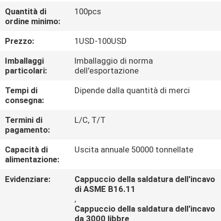
CONTROLLO
Quantità di
100pcs
ordine minimo:
DI
QUALITÀ
Prezzo:
1USD-100USD
Imballaggi
Imballaggio di norma
CONTATTICI
particolari:
dell'esportazione
Tempi di
Dipende dalla quantità di merci
consegna:
NOTIZIE
Termini di
L/C, T/T
pagamento:
CASI
Capacità di
Uscita annuale 50000 tonnellate
alimentazione:
Evidenziare:
Cappuccio della saldatura dell'incavo
di ASME B16.11
,
Cappuccio della saldatura dell'incavo
da 3000 libbre