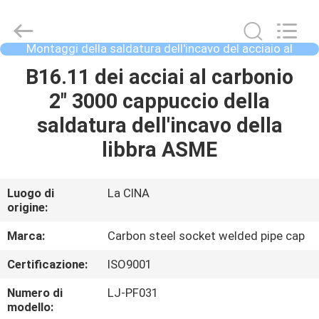
per
tubi
d'acciaio
industriali
fornitore.
Montaggi della saldatura dell'incavo del acciaio al
Copyright
©
carbonio
2020
CASA
B16.11 dei acciai al carbonio
-
2022
industrialsteelpipefittings.com.
2" 3000 cappuccio della
All
Rights
PRODOTTI
saldatura dell'incavo della
Reserved.
libbra ASME
CIRCA
NOI
Luogo di
La CINA
origine:
GIRO
Marca:
Carbon steel socket welded pipe cap
DELLA
Certificazione:
ISO9001
FABBRICA
Numero di
LJ-PF031
modello: