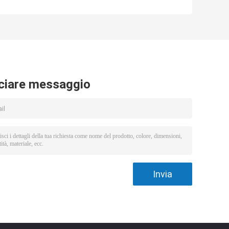
o
industriali della
testa esagonale
di
sfortuna degli
di M2-M20 ss
accessori per tubi
serra lo zinco
del grado M6-
placcato
M16 M10 DIN933
934
ciare messaggio