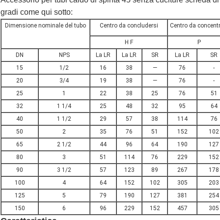
gradi come qui sotto:
Dimensione nominale del tubo
Centro da concludersi
Centro da concent
H F
P
DN
NPS
La LR
La LR
SR
La LR
SR
15
1/2
16
38
—
76
-
20
3/4
19
38
—
76
-
25
1
22
38
25
76
51
32
1 1/4
25
48
32
95
64
40
1 1/2
29
57
38
114
76
50
2
35
76
51
152
102
65
2 1/2
44
96
64
190
127
80
3
51
114
76
229
152
90
3 1/2
57
123
89
267
178
100
4
64
152
102
305
203
125
5
79
190
127
381
254
150
6
96
229
152
457
305