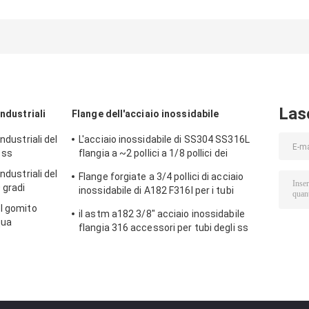
acciaio
degli accessori
di 316 di acciai
inossidabile di
per tubi di DIN933
inossidabile da
BACCANO 982 di
DIN931 M8 M10
della saldatura
BACCANO 985
10,9 Bolt ad alta
934 M1-M10
resistenza
Las
industriali
Flange dell'acciaio inossidabile
ndustriali del
L'acciaio inossidabile di SS304 SS316L
 ss
flangia a ~2 pollici a 1/8 pollici dei
montaggi
ndustriali del
Flange forgiate a 3/4 pollici di acciaio
 gradi
inossidabile di A182 F316l per i tubi
Connect
el gomito
il astm a182 3/8" acciaio inossidabile
qua
flangia 316 accessori per tubi degli ss