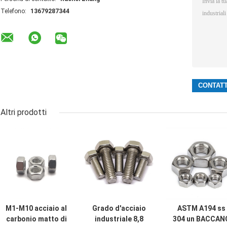
Telefono:
13679287344
Altri prodotti
M1-M10 acciaio al
Grado d'acciaio
ASTM A194 ss
carbonio matto di
industriale 8,8
304 un BACCAN