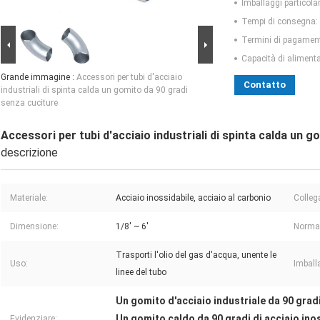
Imballaggi particolar
Tempi di consegna:
Termini di pagamen
Capacità di aliment
Grande immagine :
Accessori per tubi d'acciaio
Contatto
industriali di spinta calda un gomito da 90 gradi
senza cuciture
Accessori per tubi d'acciaio industriali di spinta calda un 
descrizione
Materiale:
Acciaio inossidabile, acciaio al carbonio
Colleg
Dimensione:
1/8' ~ 6'
Norma
Trasporti l'olio del gas d'acqua, unente le
Uso:
Imball
linee del tubo
Un gomito d'acciaio industriale da 90 grad
Un gomito caldo da 90 gradi di acciaio inos
Evidenziare: