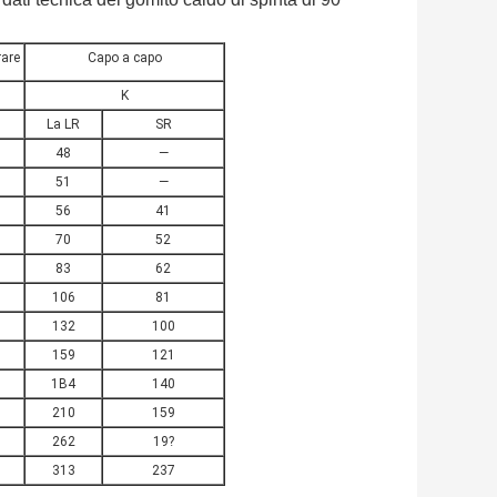
rare
Capo a capo
K
La LR
SR
48
—
51
—
56
41
70
52
83
62
106
81
132
100
159
121
1B4
140
210
159
262
19?
313
237