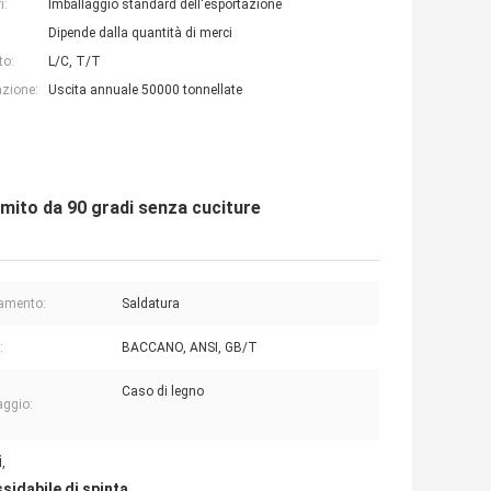
i:
Imballaggio standard dell'esportazione
Dipende dalla quantità di merci
to:
L/C, T/T
azione:
Uscita annuale 50000 tonnellate
gomito da 90 gradi senza cuciture
amento:
Saldatura
:
BACCANO, ANSI, GB/T
Caso di legno
aggio:
i
,
sidabile di spinta
,