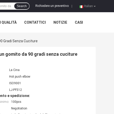
Richiedere un preventivo
Search
|
Italian
 QUALITÀ
CONTATTICI
NOTIZIE
CASI
 90 Gradi Senza Cuciture
a un gomito da 90 gradi senza cuciture
La Cina
Hot push elbow
ISO9001
LJ-PF512
nto e spedizione:
minimo:
100pcs
Negotiation