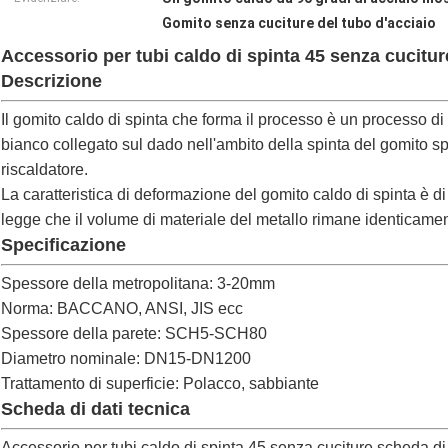
Gomito senza cuciture del tubo d'acciaio
Accessorio per tubi caldo di spinta 45 senza cucitur
Descrizione
Il gomito caldo di spinta che forma il processo è un processo d
bianco collegato sul dado nell'ambito della spinta del gomito s
riscaldatore.
La caratteristica di deformazione del gomito caldo di spinta è di
legge che il volume di materiale del metallo rimane identicame
Specificazione
Spessore della metropolitana: 3-20mm
Norma: BACCANO, ANSI, JIS ecc
Spessore della parete: SCH5-SCH80
Diametro nominale: DN15-DN1200
Trattamento di superficie: Polacco, sabbiante
Scheda di dati tecnica
Accessorio per tubi caldo di spinta 45 senza cuciture scheda di 