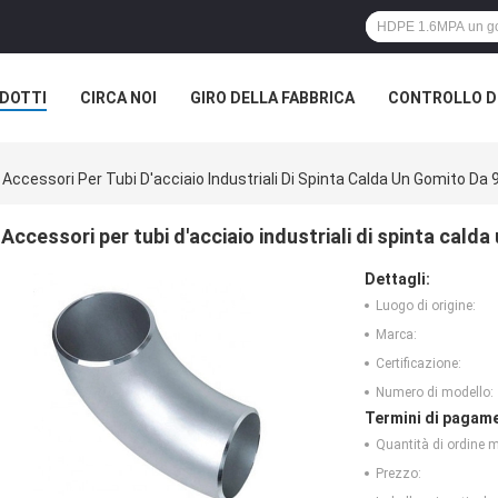
DOTTI
CIRCA NOI
GIRO DELLA FABBRICA
CONTROLLO DI
Accessori Per Tubi D'acciaio Industriali Di Spinta Calda Un Gomito Da
Accessori per tubi d'acciaio industriali di spinta cald
Dettagli:
Luogo di origine:
Marca:
Certificazione:
Numero di modello:
Termini di pagame
Quantità di ordine 
Prezzo: